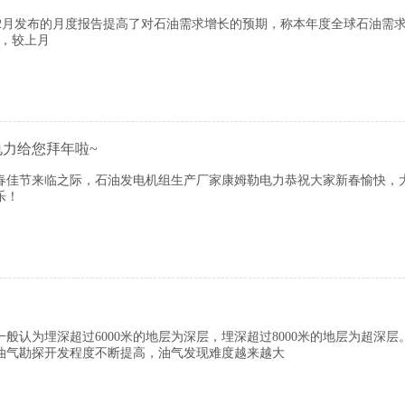
发布的月度报告提高了对石油需求增长的预期，称本年度全球石油需求预计
%，较上月
力给您拜年啦~
节来临之际，石油发电机组生产厂家康姆勒电力恭祝大家新春愉快，
乐！
般认为埋深超过6000米的地层为深层，埋深超过8000米的地层为超深
油气勘探开发程度不断提高，油气发现难度越来越大