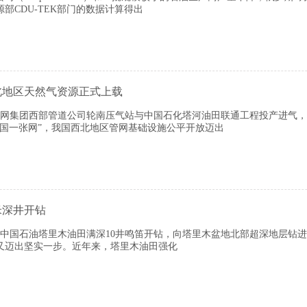
CDU-TEK部门的数据计算得出
北地区天然气资源正式上载
家管网集团西部管道公司轮南压气站与中国石化塔河油田联通工程投产进气
全国一张网”，我国西北地区管网基础设施公平开放迈出
米深井开钻
6米的中国石油塔里木油田满深10井鸣笛开钻，向塔里木盆地北部超深地层钻
索又迈出坚实一步。近年来，塔里木油田强化