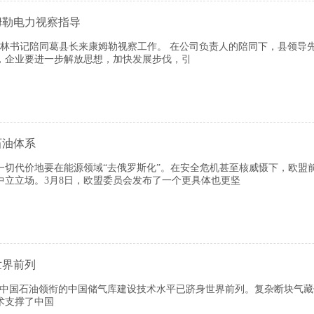
姆勒电力视察指导
道林书记陪同葛县长来康姆勒视察工作。 在公司负责人的陪同下，县领导
，企业要进一步解放思想，加快发展步伐，引
石油体系
一切代价地要在能源领域“去俄罗斯化”。在安全危机甚至核威慑下，欧盟
中立立场。3月8日，欧盟委员会发布了一个更具体也更坚
世界前列
中国石油领衔的中国储气库建设技术水平已跻身世界前列。复杂断块气藏
术支撑了中国