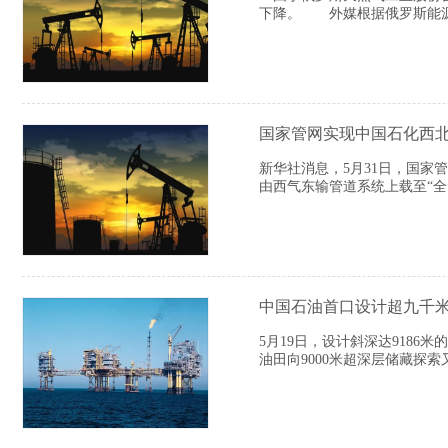
下降。 外媒根据俄罗斯能源部
国家管网实现中国石化西
新华社消息，5月31日，国
由西气东输管道系统上载至“
中国石油首口设计超九千
5月19日，设计斜深达918
油田向9000米超深层储藏探