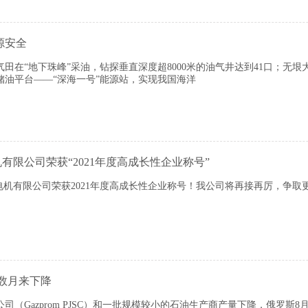
源安全
田在“地下珠峰”采油，钻探垂直深度超8000米的油气井达到41口；无
储油平台——“深海一号”能源站，实现我国海洋
限公司荣获“2021年度高成长性企业称号”
限公司荣获2021年度高成长性企业称号！我公司将再接再厉，争取
数月来下降
（Gazprom PJSC）和一批规模较小的石油生产商产量下降，俄罗斯