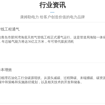
行业资讯
康姆勒电力 给客户创造价值的电力品牌
管线工程通气
承包的青岛市胶州湾海底天然气管线工程正式通气运行。这是管道局海陆一
年总输气能力将达36亿立方米，年可替代煤炭消耗
降本增效
全面梳理石油化工行业碳源现状。从源头减碳、过程降碳、末端捕碳、碳资
碳中和策略和实施路径规划，以及相关技术的开发和储备。