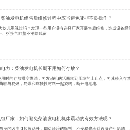
：柴油发电机组售后维修过程中应当避免哪些不良操作？
伙儿重视过吗？发现一些用户没有选择厂家开展售后维修，造成设备经
一、拆换气缸垫不消除残留
勒电力：柴油发电机长期不用如何存放？
不使用时的存放排空燃油，将发动机的活塞转到压缩的上止点，将其移入存
将曲轴与易燃，易爆和腐蚀性材料一起旋转，断开电池电
机组厂家：如何避免柴油发电机机体震动的有效方法呢？
身的因由引起振动外，周边环境的颤抖、不安稳也会对设备产生影响。