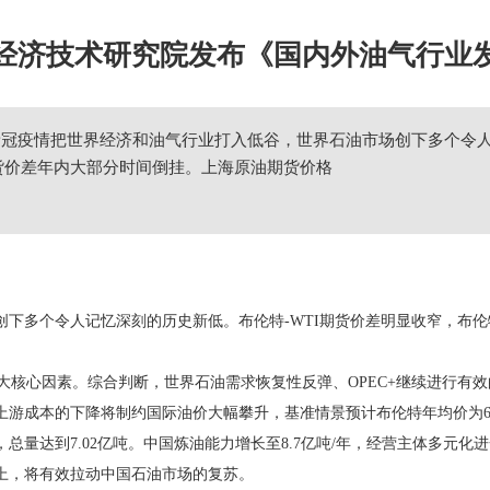
经济技术研究院发布《国内外油气行业
新冠疫情把世界经济和油气行业打入低谷，世界石油市场创下多个令人
货价差年内大部分时间倒挂。上海原油期货价格
下多个令人记忆深刻的历史新低。布伦特-WTI期货价差明显收窄，布伦
两大核心因素。综合判断，世界石油需求恢复性反弹、OPEC+继续进行
游成本的下降将制约国际油价大幅攀升，基准情景预计布伦特年均价为62-
达到7.02亿吨。中国炼油能力增长至8.7亿吨/年，经营主体多元化进
以上，将有效拉动中国石油市场的复苏。